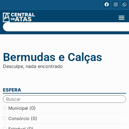
Bermudas e Calças
Desculpe, nada encontrado
ESFERA
(
0
)
Municipal
(
0
)
Consórcio
(
0
)
Estadual