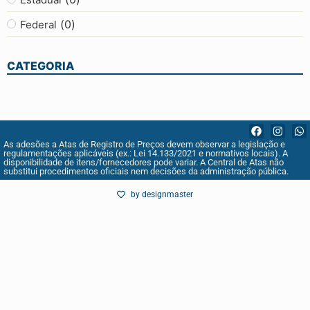
(
0
)
Federal
CATEGORIA
As adesões a Atas de Registro de Preços devem observar a legislação e
regulamentações aplicáveis (ex.: Lei 14.133/2021 e normativos locais). A
disponibilidade de itens/fornecedores pode variar. A Central de Atas não
substitui procedimentos oficiais nem decisões da administração pública.
by designmaster