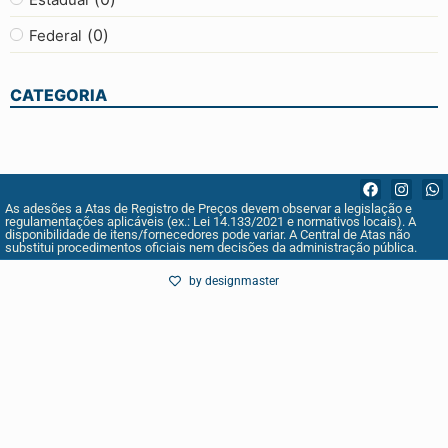
(
0
)
Federal
CATEGORIA
As adesões a Atas de Registro de Preços devem observar a legislação e
regulamentações aplicáveis (ex.: Lei 14.133/2021 e normativos locais). A
disponibilidade de itens/fornecedores pode variar. A Central de Atas não
substitui procedimentos oficiais nem decisões da administração pública.
by designmaster