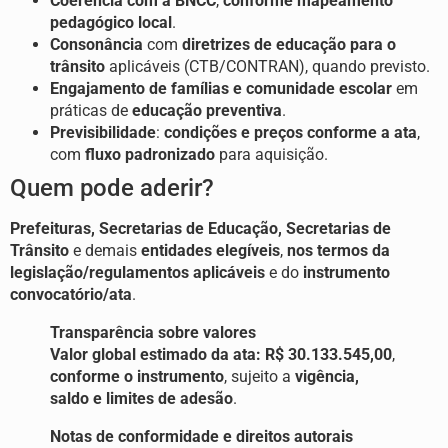
Coerência com a BNCC
,
conforme mapeamento
pedagógico local
.
Consonância
com
diretrizes de educação para o
trânsito
aplicáveis (CTB/CONTRAN), quando previsto.
Engajamento de famílias e comunidade escolar
em
práticas de
educação preventiva
.
Previsibilidade
:
condições e preços conforme a ata
,
com
fluxo padronizado
para aquisição.
Quem pode aderir?
Prefeituras, Secretarias de Educação, Secretarias de
Trânsito
e demais
entidades elegíveis
,
nos termos da
legislação/regulamentos aplicáveis
e do
instrumento
convocatório/ata
.
Transparência sobre valores
Valor global estimado da ata:
R$ 30.133.545,00
,
conforme o instrumento
, sujeito a
vigência,
saldo e limites de adesão
.
Notas de conformidade e direitos autorais